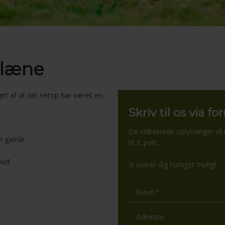
plæne
get af at det netop har været en
Skriv til os via f
De indtastede oplysninger vil i
n gamle.
til 3. part​.
ud.​
Vi svarer dig hurtigst muligt.