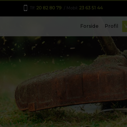
20 82 80 79
23 63 51 44
Tlf:
/ Mobil:
Forside
Profil
V