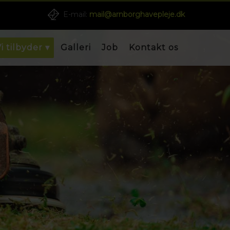
E-mail:
mail@arnborghavepleje.dk
i tilbyder ▾
Galleri
Job
Kontakt os