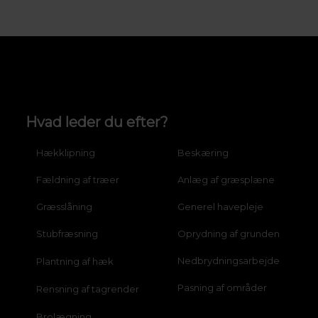
Hvad leder du efter?
Hækklipning
Beskæring
Fældning af træer
Anlæg af græsplæne
Græsslåning
Generel havepleje
Stubfræsning
Oprydning af grunden
Nedbrydningsarbejde
Plantning af hæk
Pasning af områder
Rensning af tagrender
Brolægning