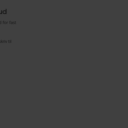
bud
 for fast
skriv til