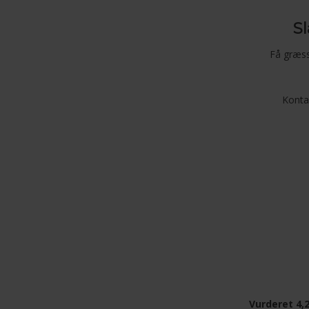
Sl
Få græss
Konta
Vurderet 4,2