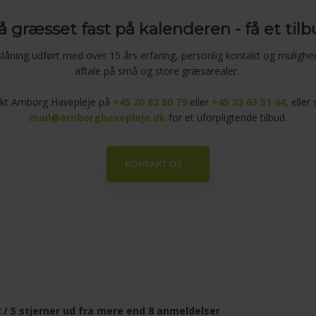
å græsset fast på kalenderen - få et til
låning udført med over 15 års erfaring, personlig kontakt og mulighed
aftale på små og store græsarealer.
kt Arnborg Havepleje på
+45 20 82 80 79
eller
+45 23 63 51 44
, eller 
mail@arnborghavepleje.dk
for et uforpligtende tilbud.
KONTAKT OS
 / 5 stjerner ud fra mere end 8 anmeldelser​