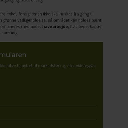
re enkel, fordi plænen ikke skal huskes fra gang til
den grønne vedligeholdelse, så området kan holdes pænt
å kombineres med andet
havearbejde
, hvis bede, kanter
 samtidig.
ormularen
kke blive benyttet til markedsføring, eller videregivet