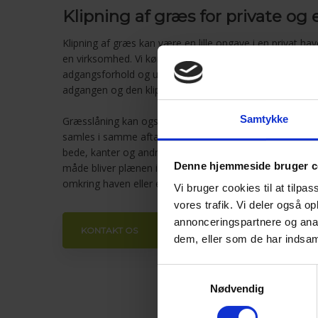
Klipning af græs for private og 
Klipning af græs kan være en lille opgave i en privat have
en virksomhed. Vi kører ud til mange forskellige typer k
adgangsforhold og udendørsområder varierer. Derfor ta
adgangen og den klipning, plænen skal have.
Samtykke
Græsslåning kan også indgå som en del af haveservice, 
samles i samme aftale. Det kan være praktisk efter
anl
bede, kanter og andre udendørsarealer skal holdes p
Denne hjemmeside bruger c
måde bliver plænen ikke en enkeltstående opgave, men 
omkring haven eller ejendommen.
Vi bruger cookies til at tilpas
vores trafik. Vi deler også 
annonceringspartnere og anal
KONTAKT OS
dem, eller som de har indsaml
Samtykkevalg
Nødvendig