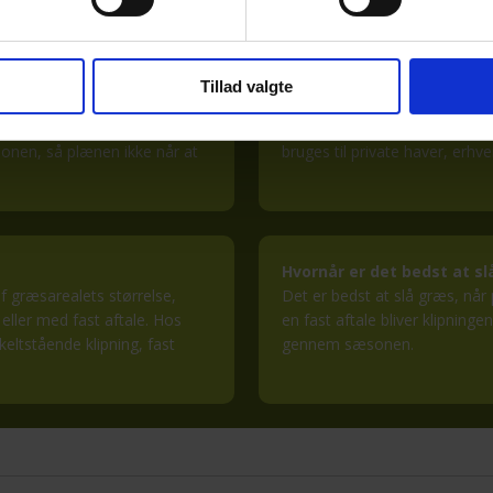
om græsslåning
Tillad valgte
Kan man få en fast aftale
ang, ujævn eller svær at
Ja, vi tilbyder fast græsslåni
onen, så plænen ikke når at
bruges til private haver, erh
​
Hvornår er det bedst at s
f græsarealets størrelse,
Det er bedst at slå græs, når
ller med fast aftale. Hos
en fast aftale bliver klipnin
eltstående klipning, fast
gennem sæsonen.
​