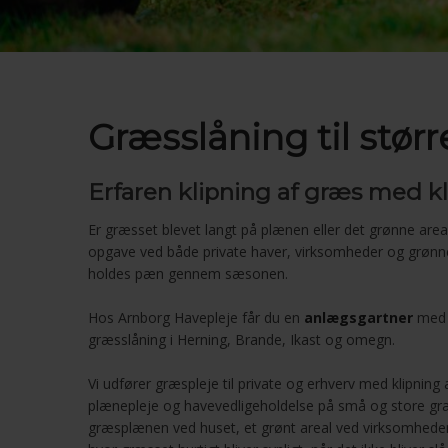
Græsslåning til størr
Erfaren klipning af græs med k
Er græsset blevet langt på plænen eller det grønne are
opgave ved både private haver, virksomheder og grønn
holdes pæn gennem sæsonen.
Hos Arnborg Havepleje får du en
anlægsgartner
med o
græsslåning i Herning, Brande, Ikast og omegn.
Vi udfører græspleje til private og erhverv med klipning
plænepleje og havevedligeholdelse på små og store gr
græsplænen ved huset, et grønt areal ved virksomheden 