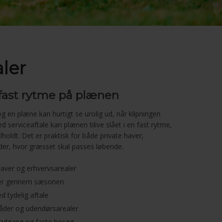
aler
fast rytme på plænen
g en plæne kan hurtigt se urolig ud, når klipningen
 serviceaftale kan plænen blive slået i en fast rytme,
oldt. Det er praktisk for både private haver,
er, hvor græsset skal passes løbende.
 haver og erhvervsarealer
aler gennem sæsonen
 tydelig aftale
råder og udendørsarealer
, adgang og faste besøg