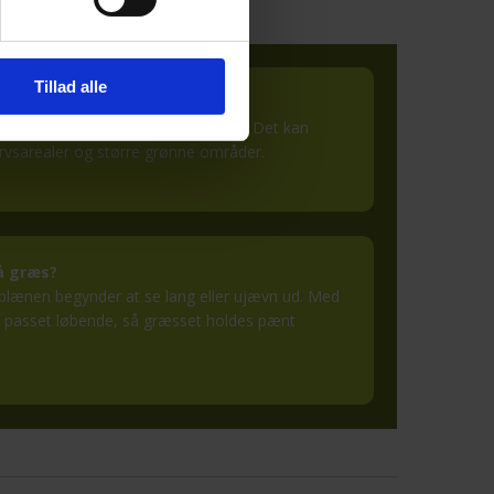
Tillad alle
?
ng og græsslåning med serviceaftale. Det kan
vervsarealer og større grønne områder.
lå græs?
 plænen begynder at se lang eller ujævn ud. Med
gen passet løbende, så græsset holdes pænt