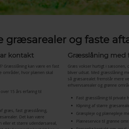
e græsarealer og faste aft
lar kontakt
Græsslåning med 
al? Græsslåning kan være en fast
Græs vokser hurtigt i sæsonen, o
e områder, hvor plænen skal
bliver udsat. Med græsslåning med
så græsarealet fremstår mere velh
erhvervsarealer og grønne områd
ver 15 års erfaring til
​Fast græsslåning til private
​Klipning af større græsare
 af græs, fast græsslåning,
​Græspleje og plænepleje med
æsarealer. Det kan være
​Plæneservice til grønne om
eller et større udendørsareal,
​Personlig kontakt om areal