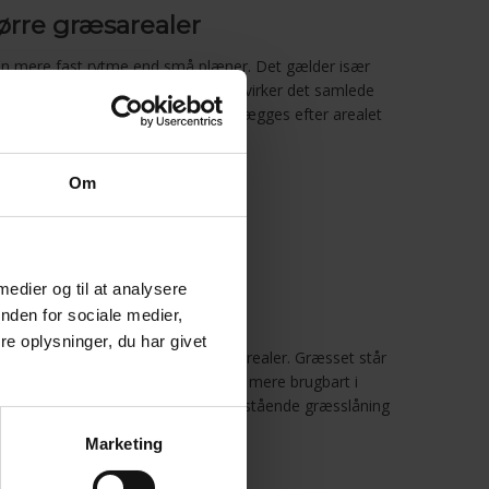
tørre græsarealer
en mere fast rytme end små plæner. Det gælder især
og grunde, hvor græsset hurtigt påvirker det samlede
rvice kan klipningen af græs planlægges efter arealet
Om
ger
omheder
 klipning
og udendørsområder
 medier og til at analysere
n vedligeholdelse
nden for sociale medier,
e oplysninger, du har givet
 forskel på både haver og erhvervsarealer. Græsset står
iver lettere at se, og området virker mere brugbart i
ring kan vi hjælpe med både enkeltstående græsslåning
n.
Marketing