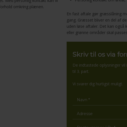
lået. Med personlig kontakt kan vi
 forhold omkring plænen.
En fast aftale gør græsslåning me
gang. Græsset bliver en del af 
uden løse aftaler. Det kan ogs
eller grønne områder skal passes
Skriv til os via f
De indtastede oplysninger vil i
til 3. part​.
Vi svarer dig hurtigst muligt.