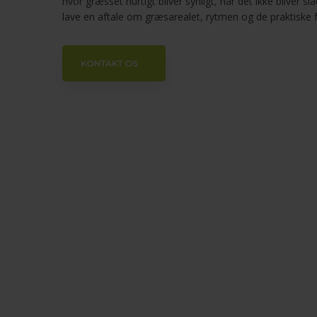
hvor græsset hurtigt bliver synligt, når det ikke bliver s
lave en aftale om græsarealet, rytmen og de praktiske
KONTAKT OS