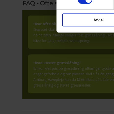
FAQ - Ofte stillede spørgsmål 
Afvis
Hvor ofte skal græsset slås?
Græsset skal slås, når plænen begynder at blive l
holde pæn. Mange vælger fast græsslåning i sæs
blive for lang mellem hver klipning.
Hvad koster græsslåning?
En konkret pris på græsslåning afhænger typisk a
adgangsforhold og om plænen skal slås én gang e
Arnborg Havepleje kan du få et tilbud på både enk
græsslåning og større græsarealer.