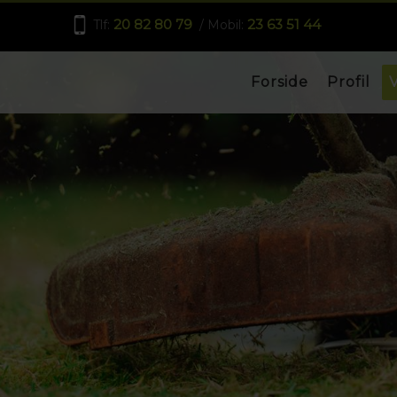
20 82 80 79
23 63 51 44
Tlf:
/ Mobil:
Forside
Profil
V