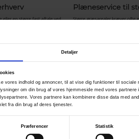
erhverv
Plæneservice til s
 eller en større fast aftale ved
Større græsarealer kræver ofte 
under, hvor græsarealer,
ved virksomheder, fællesarealer 
ler vi med dig om arealet,
udtryk. Med en aftale om plænese
og den brug, området har.
Detaljer
hvis flere grønne opgaver skal
​Græsplæner ved private boli
æg af have
, eller når græs,
​Grønne områder ved virks
æne gennem sæsonen. På den
​Større græsarealer med fast
ookies
en fast del af den grønne pleje
​Plæner ved fællesarealer 
se vores indhold og annoncer, til at vise dig funktioner til sociale
​Græsslåning som del af grø
oplysninger om din brug af vores hjemmeside med vores partnere i
ysepartnere. Vores partnere kan kombinere disse data med andr
En velholdt plæne gør en tydelig
et fra din brug af deres tjenester.
skarpere, ganglinjer og kanter bl
hverdagen. Med over 15 års erfa
og faste aftaler gennem sæsone
Præferencer
Statistik