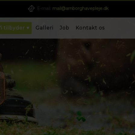
E-mail:
mail@arnborghavepleje.dk
i tilbyder ▾
Galleri
Job
Kontakt os