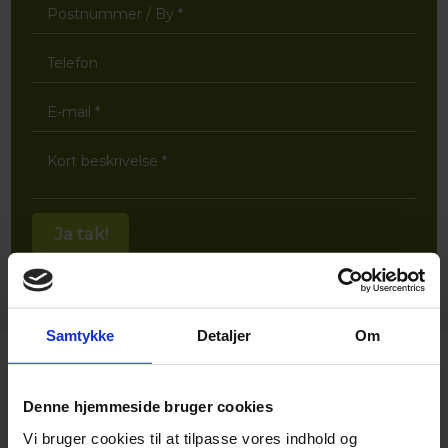
Samtykke
Detaljer
Om
Vurderet 4,2 / 5 stjerner ud fra mere end 8 anmeldelser​
Denne hjemmeside bruger cookies
FØLG OS PÅ FACEBOOK
Vi bruger cookies til at tilpasse vores indhold og