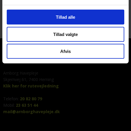
Tillad alle
Tillad valgte
Afvis
Kontaktoplysninger
Arnborg Havepleje
Skjernvej 61, 7400 Herning
Klik her for rutevejledning
​Telefon: ​
20 82 80 79
Mobil:
23 63 51 44
mail@arnborghavepleje.dk