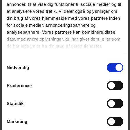
annoncer, til at vise dig funktioner til sociale medier og til
Her vil vi løbende lave opslag omkring vores
at analysere vores trafik. Vi deler også oplysninger om
tilbud, arbejde og færdige projekter.
din brug af vores hjemmeside med vores partnere inden
for sociale medier, annonceringspartnere og
analysepartnere. Vores partnere kan kombinere disse
FØLG OS PÅ FACEBOOK
data med andre oplysninger, du har givet dem, eller som
de har indsamlet fra din brug af deres tjenester.
Samtykkevalg
Nødvendig
Præferencer
Statistik
Marketing