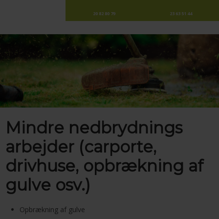
20 82 80 79
23 63 51 44
Mindre nedbrydnings
arbejder (carporte,
drivhuse, opbrækning af
gulve osv.)
Opbrækning af gulve