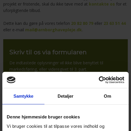
projekt er fristende, skal du ikke tøve med at
kontakte os
for et
uforpligtende tilbud.
Dette kan du gøre på vores telefon
20 82 80 79
eller
23 63 51 44
eller e-mail
mail@arnborghavepleje.dk
.​
Skriv til os via formularen
De indtastede oplysninger vil ikke blive benyttet til
markedsføring, eller videregivet til 3. part​.
Vi svarer dig hurtigst muligt.
Samtykke
Detaljer
Om
Denne hjemmeside bruger cookies
Vi bruger cookies til at tilpasse vores indhold og