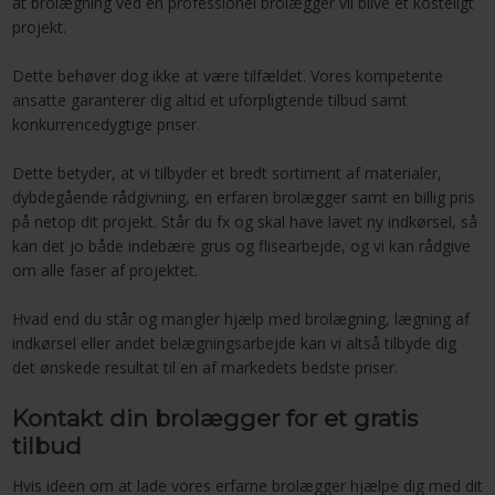
at brolægning ved en professionel brolægger vil blive et kosteligt
projekt.
Dette behøver dog ikke at være tilfældet. Vores kompetente
ansatte garanterer dig altid et uforpligtende tilbud samt
konkurrencedygtige priser.
Dette betyder, at vi tilbyder et bredt sortiment af materialer,
dybdegående rådgivning, en erfaren brolægger samt en billig pris
på netop dit projekt. Står du fx og skal have lavet ny indkørsel, så
kan det jo både indebære grus og flisearbejde, og vi kan rådgive
om alle faser af projektet.
Hvad end du står og mangler hjælp med brolægning, lægning af
indkørsel eller andet belægningsarbejde kan vi altså tilbyde dig
det ønskede resultat til en af markedets bedste priser.
Kontakt din brolægger for et gratis
tilbud
Hvis ideen om at lade vores erfarne brolægger hjælpe dig med dit