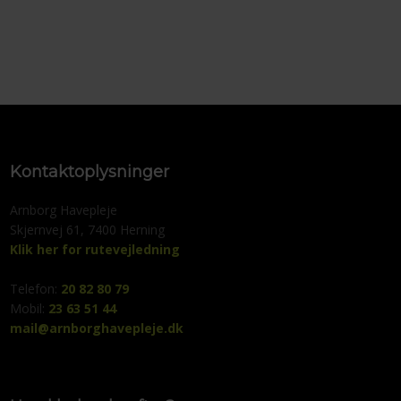
Kontaktoplysninger
Arnborg Havepleje
Skjernvej 61, 7400 Herning
Klik her for rutevejledning
​Telefon: ​
20 82 80 79
Mobil:
23 63 51 44
mail@arnborghavepleje.dk