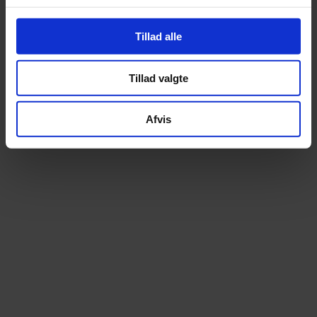
Her vil vi løbende lave opslag omkring vores
tilbud, arbejde og færdige projekter.
Tillad alle
FØLG OS PÅ FACEBOOK
Tillad valgte
Afvis